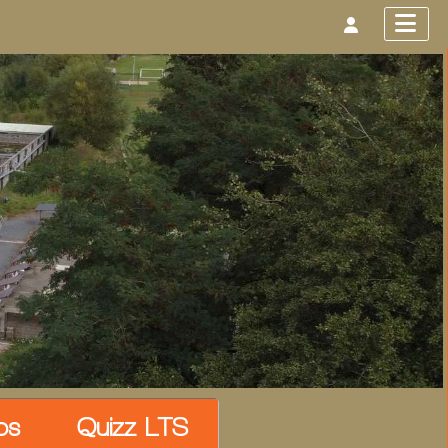
os
Quizz LTS