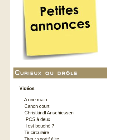
Curieux ou drôle
Vidéos
A une main
Canon court
Christkindl Anschiessen
IPCS à deux
Il est bouché ?
Tir circulaire
Tireur sportif élite