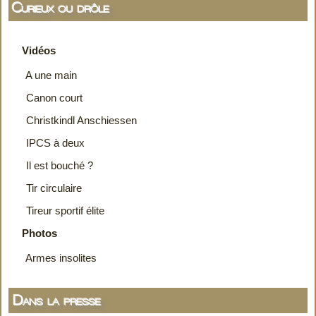
Curieux ou drôle
Vidéos
A une main
Canon court
Christkindl Anschiessen
IPCS à deux
Il est bouché ?
Tir circulaire
Tireur sportif élite
Photos
Armes insolites
Dans la presse