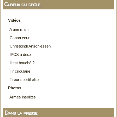
Curieux ou drôle
Vidéos
A une main
Canon court
Christkindl Anschiessen
IPCS à deux
Il est bouché ?
Tir circulaire
Tireur sportif élite
Photos
Armes insolites
Dans la presse