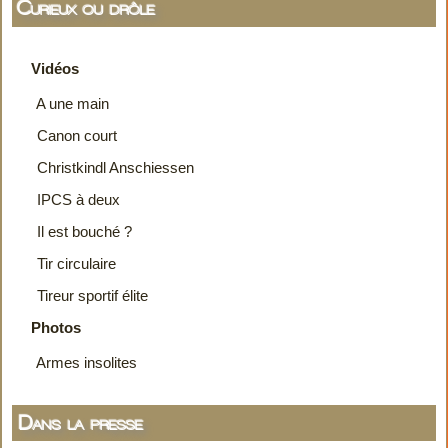
Curieux ou drôle
Vidéos
A une main
Canon court
Christkindl Anschiessen
IPCS à deux
Il est bouché ?
Tir circulaire
Tireur sportif élite
Photos
Armes insolites
Dans la presse