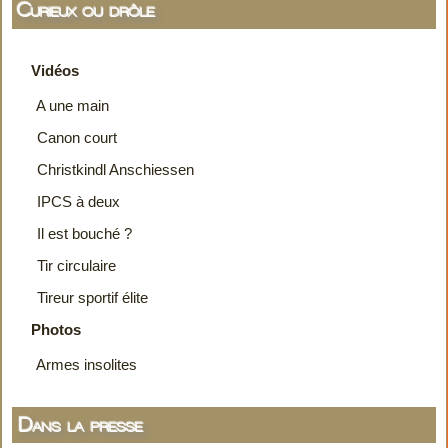
Curieux ou drôle
Vidéos
A une main
Canon court
Christkindl Anschiessen
IPCS à deux
Il est bouché ?
Tir circulaire
Tireur sportif élite
Photos
Armes insolites
Dans la presse