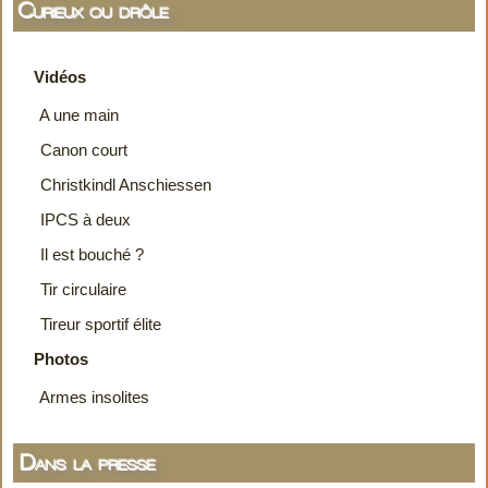
Curieux ou drôle
Vidéos
A une main
Canon court
Christkindl Anschiessen
IPCS à deux
Il est bouché ?
Tir circulaire
Tireur sportif élite
Photos
Armes insolites
Dans la presse