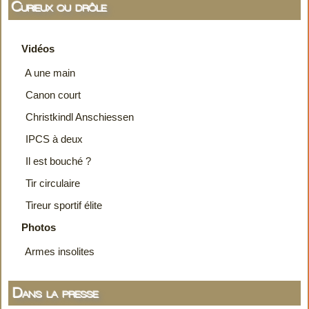
Curieux ou drôle
Vidéos
A une main
Canon court
Christkindl Anschiessen
IPCS à deux
Il est bouché ?
Tir circulaire
Tireur sportif élite
Photos
Armes insolites
Dans la presse