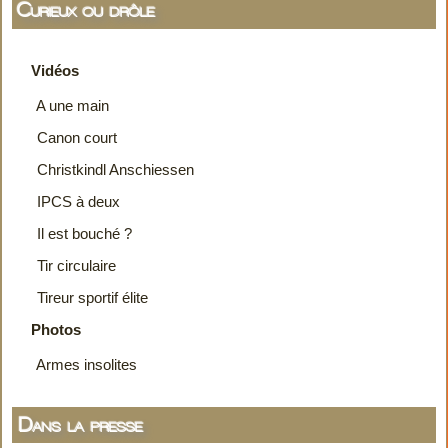
Curieux ou drôle
Vidéos
A une main
Canon court
Christkindl Anschiessen
IPCS à deux
Il est bouché ?
Tir circulaire
Tireur sportif élite
Photos
Armes insolites
Dans la presse