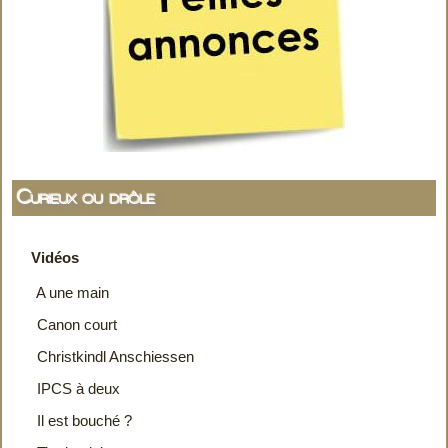
Curieux ou drôle
Vidéos
A une main
Canon court
Christkindl Anschiessen
IPCS à deux
Il est bouché ?