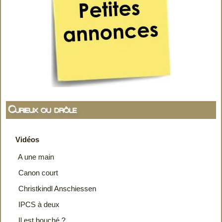
Curieux ou drôle
Vidéos
A une main
Canon court
Christkindl Anschiessen
IPCS à deux
Il est bouché ?