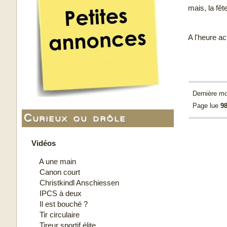
mais, la fêt
A l'heure a
Dernière mo
Page lue
98
Curieux ou drôle
Vidéos
A une main
Canon court
Christkindl Anschiessen
IPCS à deux
Il est bouché ?
Tir circulaire
Tireur sportif élite