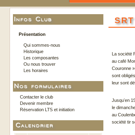
SRT
Infos Club
Présentation
Qui sommes-nous
Historique
La société 
Les composantes
au café Mom
Ou nous trouver
Couronne ». 
Les horaires
sont obligé
leur sont dé
Nos formulaires
Contacter le club
Jusqu'en 199
Devenir membre
le dimanche 
Réservation LTS et initiation
au Coulenber
société tir 
Calendrier