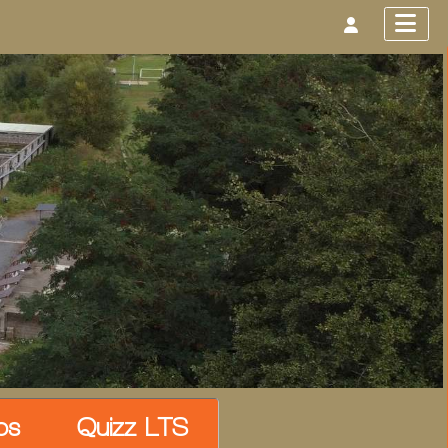
os
Quizz LTS