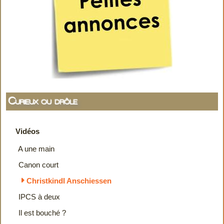
Curieux ou drôle
Vidéos
A une main
Canon court
Christkindl Anschiessen
IPCS à deux
Il est bouché ?