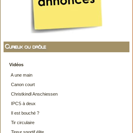
Curieux ou drôle
Vidéos
A une main
Canon court
Christkindl Anschiessen
IPCS à deux
Il est bouché ?
Tir circulaire
Tireur sportif élite