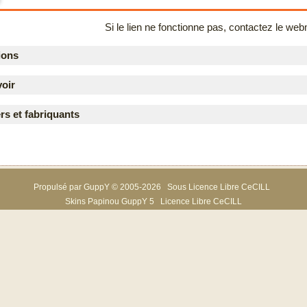
Si le lien ne fonctionne pas, contactez le web
ions
voir
rs et fabriquants
Propulsé par GuppY
© 2005-2026
Sous Licence Libre CeCILL
Skins Papinou GuppY 5
Licence Libre CeCILL