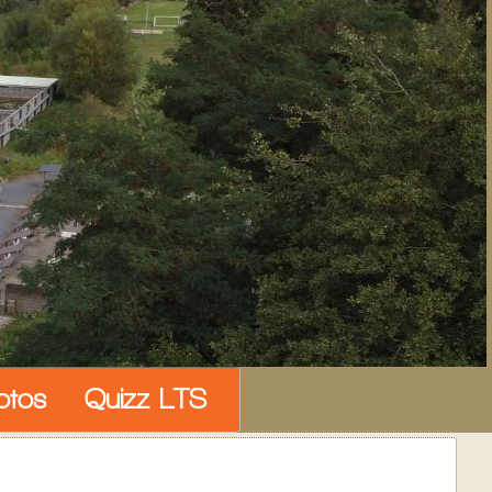
otos
Quizz LTS