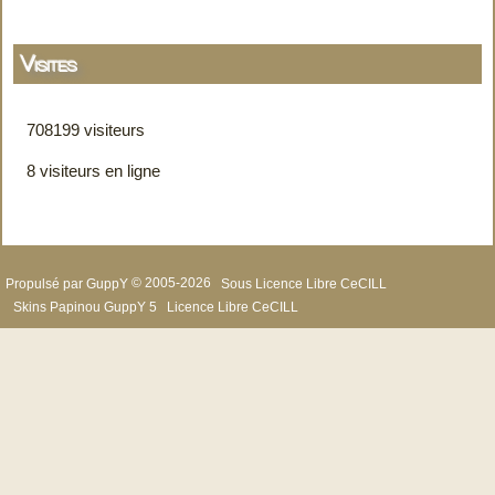
Visites
708199 visiteurs
8 visiteurs en ligne
Propulsé par GuppY
© 2005-2026
Sous Licence Libre CeCILL
Skins Papinou GuppY 5
Licence Libre CeCILL