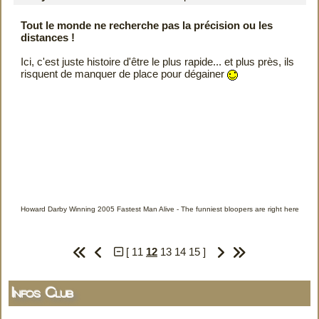
Tout le monde ne recherche pas la précision ou les
distances !
Ici, c'est juste histoire d'être le plus rapide... et plus près, ils
risquent de manquer de place pour dégainer
Howard Darby Winning 2005 Fastest Man Alive
-
The funniest bloopers are right here
[
11
12
13
14
15
]
Infos Club