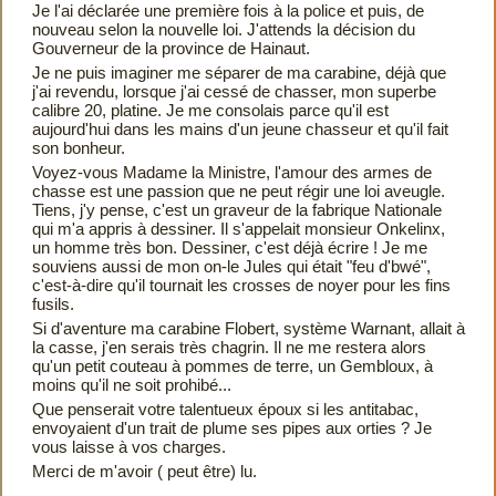
Je l'ai déclarée une première fois à la police et puis, de
nouveau selon la nouvelle loi. J'attends la décision du
Gouverneur de la province de Hainaut.
Je ne puis imaginer me séparer de ma carabine, déjà que
j'ai revendu, lorsque j'ai cessé de chasser, mon superbe
calibre 20, platine. Je me consolais parce qu'il est
aujourd'hui dans les mains d'un jeune chasseur et qu'il fait
son bonheur.
Voyez-vous Madame la Ministre, l'amour des armes de
chasse est une passion que ne peut régir une loi aveugle.
Tiens, j'y pense, c'est un graveur de la fabrique Nationale
qui m'a appris à dessiner. Il s'appelait monsieur Onkelinx,
un homme très bon. Dessiner, c'est déjà écrire ! Je me
souviens aussi de mon on-­le Jules qui était "feu d'bwé",
c'est-à-dire qu'il tournait les crosses de noyer pour les fins
fusils.
Si d'aventure ma carabine Flobert, système Warnant, allait à
la casse, j'en serais très chagrin. Il ne me restera alors
qu'un petit couteau à pommes de terre, un Gembloux, à
moins qu'il ne soit prohibé...
Que penserait votre talentueux époux si les antitabac,
envoyaient d'un trait de plume ses pipes aux orties ? Je
vous laisse à vos charges.
Merci de m'avoir ( peut être) lu.