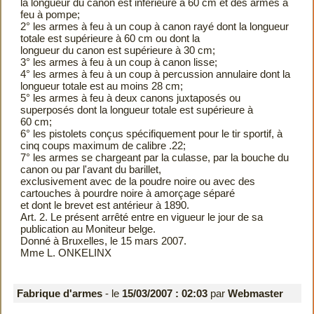
la longueur du canon est inférieure à 60 cm et des armes à
feu à pompe;
2° les armes à feu à un coup à canon rayé dont la longueur
totale est supérieure à 60 cm ou dont la
longueur du canon est supérieure à 30 cm;
3° les armes à feu à un coup à canon lisse;
4° les armes à feu à un coup à percussion annulaire dont la
longueur totale est au moins 28 cm;
5° les armes à feu à deux canons juxtaposés ou
superposés dont la longueur totale est supérieure à
60 cm;
6° les pistolets conçus spécifiquement pour le tir sportif, à
cinq coups maximum de calibre .22;
7° les armes se chargeant par la culasse, par la bouche du
canon ou par l'avant du barillet,
exclusivement avec de la poudre noire ou avec des
cartouches à pourdre noire à amorçage séparé
et dont le brevet est antérieur à 1890.
Art. 2. Le présent arrêté entre en vigueur le jour de sa
publication au Moniteur belge.
Donné à Bruxelles, le 15 mars 2007.
Mme L. ONKELINX
Fabrique d'armes
- le
15/03/2007 : 02:03
par
Webmaster