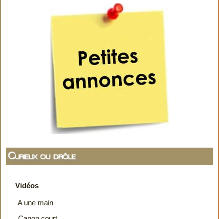
Curieux ou drôle
Vidéos
A une main
Canon court