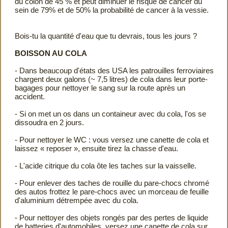
du colon de 45 % et peut diminuer le risque de cancer du
sein de 79% et de 50% la probabilité de cancer à la vessie.
Bois-tu la quantité d'eau que tu devrais, tous les jours ?
BOISSON AU COLA
- Dans beaucoup d'états des USA les patrouilles ferroviaires
chargent deux galons (~ 7,5 litres) de cola dans leur porte-
bagages pour nettoyer le sang sur la route après un
accident.
- Si on met un os dans un containeur avec du cola, l'os se
dissoudra en 2 jours.
- Pour nettoyer le WC : vous versez une canette de cola et
laissez « reposer », ensuite tirez la chasse d'eau.
- L'acide citrique du cola ôte les taches sur la vaisselle.
- Pour enlever des taches de rouille du pare-chocs chromé
des autos frottez le pare-chocs avec un morceau de feuille
d'aluminium détrempée avec du cola.
- Pour nettoyer des objets rongés par des pertes de liquide
de batteries d'automobiles, versez une canette de cola sur