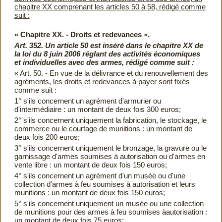
chapitre XX comprenant les articles 50 à 58, rédigé comme
suit :
« Chapitre XX. - Droits et redevances ».
Art. 352. Un article 50 est inséré dans le chapitre XX de
la loi du 8 juin 2006 réglant des activités économiques
et individuelles avec des armes, rédigé comme suit :
« Art. 50. - En vue de la délivrance et du renouvellement des
agréments, les droits et redevances à payer sont fixés
comme suit :
1° s'ils concernent un agrément d'armurier ou
d'intermédiaire : un montant de deux fois 300 euros;
2° s'ils concernent uniquement la fabrication, le stockage, le
commerce ou le courtage de munitions : un montant de
deux fois 200 euros;
3° s'ils concernent uniquement le bronzage, la gravure ou le
garnissage d'armes soumises à autorisation ou d'armes en
vente libre : un montant de deux fois 150 euros;
4° s'ils concernent un agrément d'un musée ou d'une
collection d'armes à feu soumises à autorisation et leurs
munitions : un montant de deux fois 150 euros;
5° s'ils concernent uniquement un musée ou une collection
de munitions pour des armes à feu soumises àautorisation :
un montant de deux fois 75 euros;