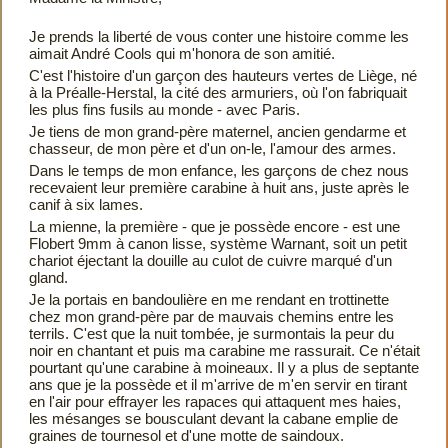
Je prends la liberté de vous conter une histoire comme les
aimait André Cools qui m'honora de son amitié.
C'est l'histoire d'un garçon des hauteurs vertes de Liège, né
à la Préalle-Herstal, la cité des armuriers, où l'on fabriquait
les plus fins fusils au monde - avec Paris.
Je tiens de mon grand-père maternel, ancien gendarme et
chasseur, de mon père et d'un on-­le, l'amour des armes.
Dans le temps de mon enfance, les garçons de chez nous
recevaient leur première carabine à huit ans, juste après le
canif à six lames.
La mienne, la première - que je possède encore - est une
Flobert 9mm à canon lisse, système Warnant, soit un petit
chariot éjectant la douille au culot de cuivre marqué d'un
gland.
Je la portais en bandoulière en me rendant en trottinette
chez mon grand-père par de mauvais chemins entre les
terrils. C'est que la nuit tombée, je surmontais la peur du
noir en chantant et puis ma carabine me rassurait. Ce n'était
pourtant qu'une carabine à moineaux. Il y a plus de septante
ans que je la possède et il m'arrive de m'en servir en tirant
en l'air pour effrayer les rapaces qui attaquent mes haies,
les mésanges se bousculant devant la cabane emplie de
graines de tournesol et d'une motte de saindoux.