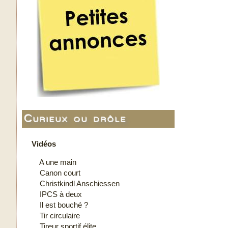
Curieux ou drôle
Vidéos
A une main
Canon court
Christkindl Anschiessen
IPCS à deux
Il est bouché ?
Tir circulaire
Tireur sportif élite