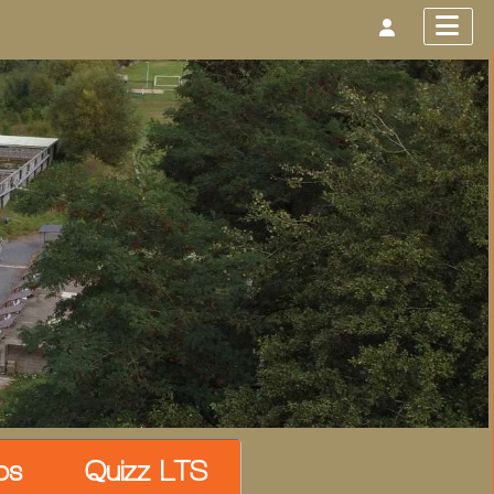
os
Quizz LTS