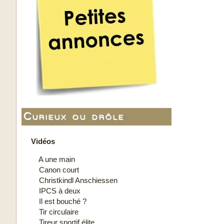
Curieux ou drôle
Vidéos
A une main
Canon court
Christkindl Anschiessen
IPCS à deux
Il est bouché ?
Tir circulaire
Tireur sportif élite