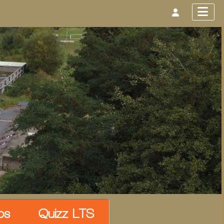
os
Quizz LTS