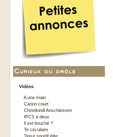
Curieux ou drôle
Vidéos
A une main
Canon court
Christkindl Anschiessen
IPCS à deux
Il est bouché ?
Tir circulaire
Tireur sportif élite