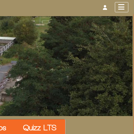
os
Quizz LTS