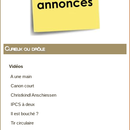
Curieux ou drôle
Vidéos
A une main
Canon court
Christkindl Anschiessen
IPCS à deux
Il est bouché ?
Tir circulaire