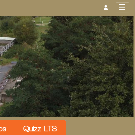
os
Quizz LTS