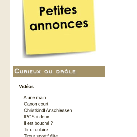
Curieux ou drôle
Vidéos
A une main
Canon court
Christkindl Anschiessen
IPCS à deux
Il est bouché ?
Tir circulaire
Tireur sportif élite