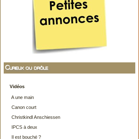
Curieux ou drôle
Vidéos
A une main
Canon court
Christkindl Anschiessen
IPCS à deux
Il est bouché ?