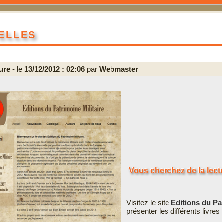
elles
ure
- le
13/12/2012 : 02:06
par
Webmaster
Vous cherchez de la lectu
Visitez le site
Editions du Pa
présenter les différents livre