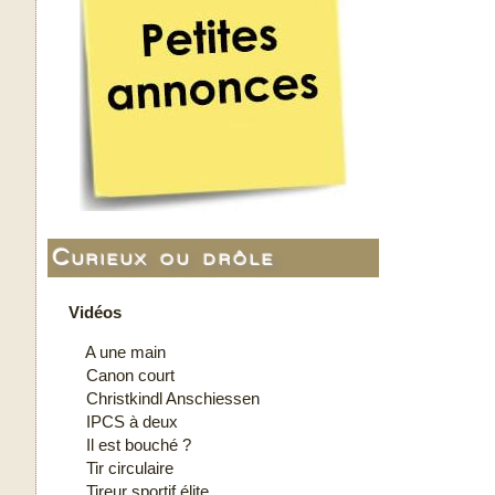
Curieux ou drôle
Vidéos
A une main
Canon court
Christkindl Anschiessen
IPCS à deux
Il est bouché ?
Tir circulaire
Tireur sportif élite