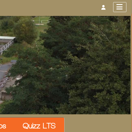
os
Quizz LTS