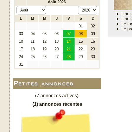
L'art
L'art
Le fo
Le pr
Petites annonces
(7 annonces actives)
(1) annonces récentes