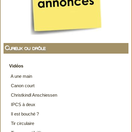
Curieux ou drôle
Vidéos
A une main
Canon court
Christkindl Anschiessen
IPCS à deux
Il est bouché ?
Tir circulaire