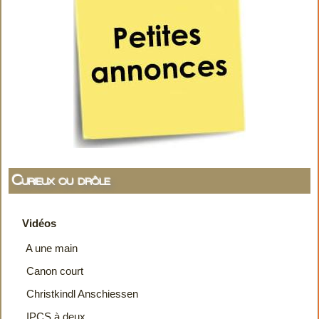
Curieux ou drôle
Vidéos
A une main
Canon court
Christkindl Anschiessen
IPCS à deux