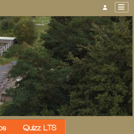
os
Quizz LTS