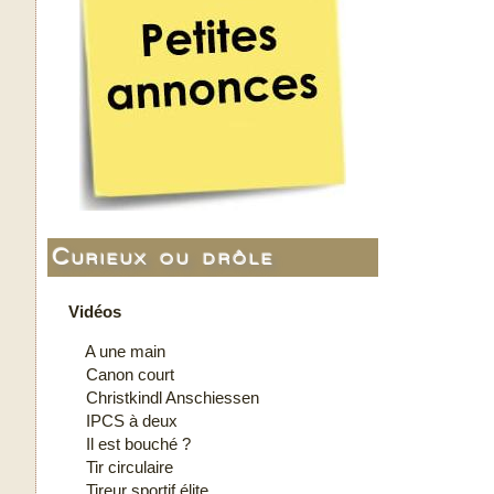
Curieux ou drôle
Vidéos
A une main
Canon court
Christkindl Anschiessen
IPCS à deux
Il est bouché ?
Tir circulaire
Tireur sportif élite