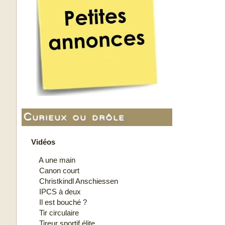
Curieux ou drôle
Vidéos
A une main
Canon court
Christkindl Anschiessen
IPCS à deux
Il est bouché ?
Tir circulaire
Tireur sportif élite