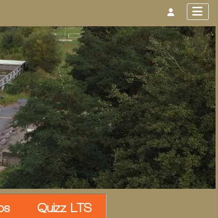
os
Quizz LTS