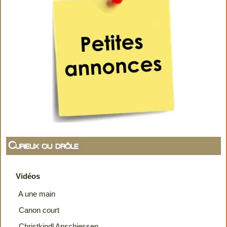
Curieux ou drôle
Vidéos
A une main
Canon court
Christkindl Anschiessen