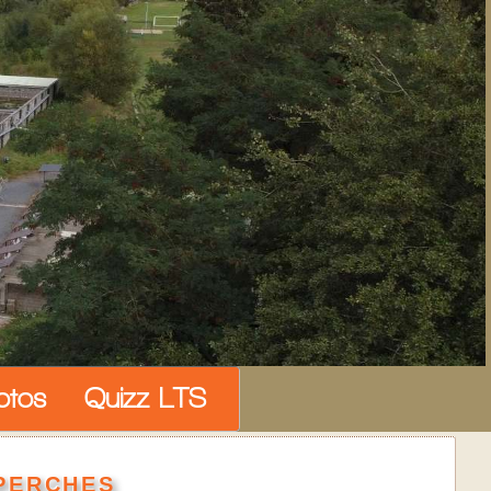
otos
Quizz LTS
perches