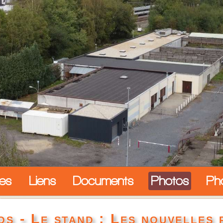
les
Liens
Documents
Photos
Ph
s - Le stand : Les nouvelles 