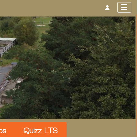
os
Quizz LTS