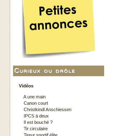
Curieux ou drôle
Vidéos
A une main
Canon court
Christkindl Anschiessen
IPCS à deux
Il est bouché ?
Tir circulaire
Tireur sportif élite