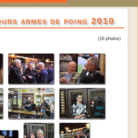
ours armes de poing 2010
(16 photos)